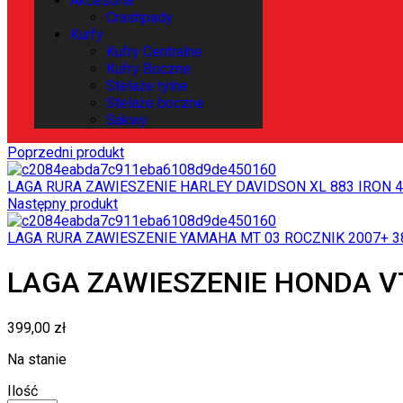
Akcesoria
Crashpady
Kurfy
Kufry Centralne
Kufry Boczne
Stelaże tylne
Stelaże boczne
Sakwy
Poprzedni produkt
LAGA RURA ZAWIESZENIE HARLEY DAVIDSON XL 883 IRON
4
Następny produkt
LAGA RURA ZAWIESZENIE YAMAHA MT 03 ROCZNIK 2007+
3
LAGA ZAWIESZENIE HONDA VT
399,00
zł
Na stanie
Ilość