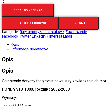
DODAJ DO KOSZYKA
DODAJ DO ULUBIONYCH
PORÓWNAJ
Kategorie:
Rury amortyzatora stalowe
,
Zawieszenie
Facebook
Twitter
Linkedin
Pinterest
Email
Opis
Informacje dodatkowe
Opis
Opis
Ogłoszenie dotyczy fabrycznie nowej rury zawieszenia do mot
HONDA VTX 1800, roczniki: 2002-2008
Wymiary:
-długość 613 mm