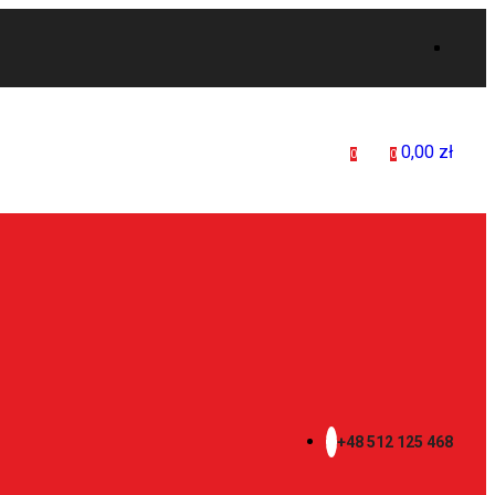
0,00
zł
0
0
+48 512 125 468