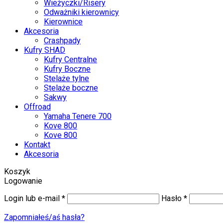
Wieżyczki/Risery
Odważniki kierownicy
Kierownice
Akcesoria
Crashpady
Kufry SHAD
Kufry Centralne
Kufry Boczne
Stelaże tylne
Stelaże boczne
Sakwy
Offroad
Yamaha Tenere 700
Kove 800
Kove 800
Kontakt
Akcesoria
Koszyk
Logowanie
Login lub e-mail
*
Hasło
*
Zapomniałeś/aś hasła?