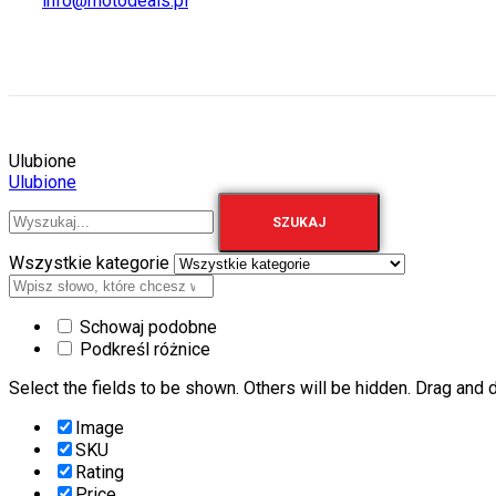
info@motodeals.pl
Ulubione
Ulubione
SZUKAJ
Wszystkie kategorie
Schowaj podobne
Podkreśl różnice
Select the fields to be shown. Others will be hidden. Drag and d
Image
SKU
Rating
Price