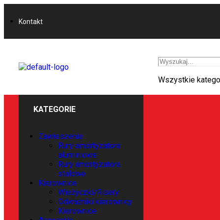
Kontakt
Wszystkie katego
KATEGORIE
Zawieszenie
Rury amortyzatora
aluminiowe
Rury amortyzatora
stalowe
Kierownice
Wieżyczki/Risery
Odważniki kierownicy
Kierownice