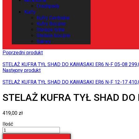
Akcesoria
Crashpady
Kurfy
Kufry Centralne
Kufry Boczne
Stelaże tylne
Stelaże boczne
Sakwy
Poprzedni produkt
STELAŻ KUFRA TYŁ SHAD DO KAWASAKI ER6 N-F 05-08
299
Następny produkt
STELAŻ KUFRA TYŁ SHAD DO KAWASAKI ER6 N-F 12-17
410
STELAŻ KUFRA TYŁ SHAD DO 
419,00
zł
Ilość