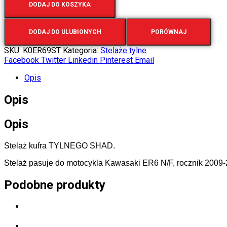
DODAJ DO KOSZYKA
DODAJ DO ULUBIONYCH
PORÓWNAJ
SKU:
K0ER69ST
Kategoria:
Stelaże tylne
Facebook
Twitter
Linkedin
Pinterest
Email
Opis
Opis
Opis
Stelaż kufra TYLNEGO SHAD.
Stelaż pasuje do motocykla Kawasaki ER6 N/F, rocznik 2009-
Podobne produkty