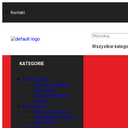
Kontakt
Wszystkie katego
KATEGORIE
Zawieszenie
Rury amortyzatora
aluminiowe
Rury amortyzatora
stalowe
Kierownice
Wieżyczki/Risery
Odważniki kierownicy
Kierownice