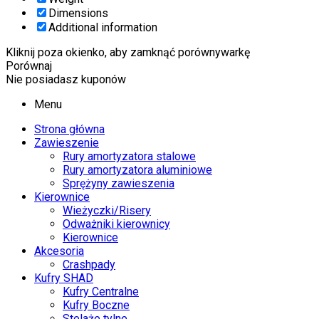
Dimensions
Additional information
Kliknij poza okienko, aby zamknąć porównywarkę
Porównaj
Nie posiadasz kuponów
Menu
Strona główna
Zawieszenie
Rury amortyzatora stalowe
Rury amortyzatora aluminiowe
Sprężyny zawieszenia
Kierownice
Wieżyczki/Risery
Odważniki kierownicy
Kierownice
Akcesoria
Crashpady
Kufry SHAD
Kufry Centralne
Kufry Boczne
Stelaże tylne