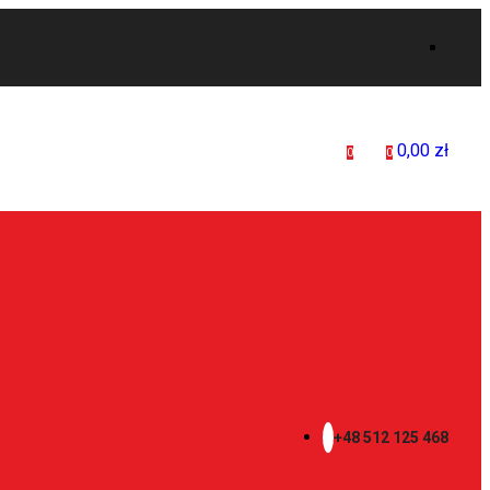
0,00
zł
0
0
+48 512 125 468