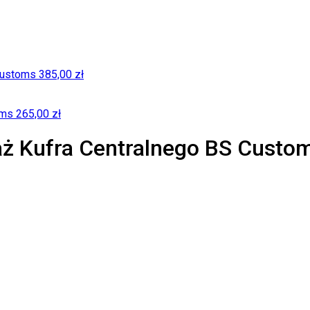
Customs
385,00
zł
oms
265,00
zł
aż Kufra Centralnego BS Custo