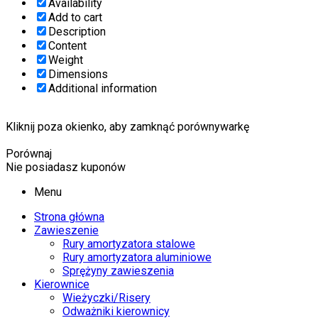
Availability
Add to cart
Description
Content
Weight
Dimensions
Additional information
Kliknij poza okienko, aby zamknąć porównywarkę
Porównaj
Nie posiadasz kuponów
Menu
Strona główna
Zawieszenie
Rury amortyzatora stalowe
Rury amortyzatora aluminiowe
Sprężyny zawieszenia
Kierownice
Wieżyczki/Risery
Odważniki kierownicy