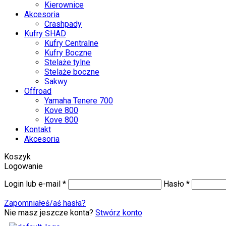
Kierownice
Akcesoria
Crashpady
Kufry SHAD
Kufry Centralne
Kufry Boczne
Stelaże tylne
Stelaże boczne
Sakwy
Offroad
Yamaha Tenere 700
Kove 800
Kove 800
Kontakt
Akcesoria
Koszyk
Logowanie
Login lub e-mail
*
Hasło
*
Zapomniałeś/aś hasła?
Nie masz jeszcze konta?
Stwórz konto