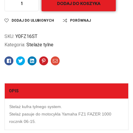
DODAJ DO KOSZYKA
DODAJ DO ULUBIONYCH
PORÓWNAJ
SKU:
Y0FZ16ST
Kategoria:
Stelaże tylne
Facebook
Twitter
Linkedin
Pinterest
Email
OPIS
Stelaż kufra tylnego system.
Stelaż pasuje do motocykla Yamaha FZ1 FAZER 1000
rocznik 06-15.