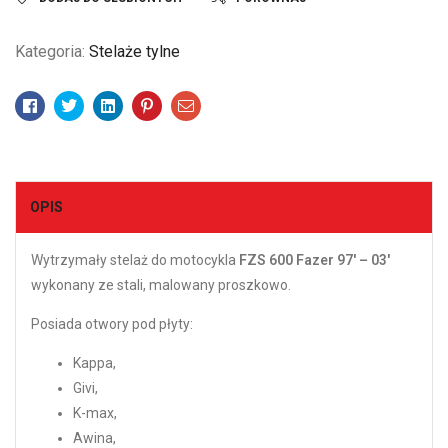
Kategoria:
Stelaże tylne
Facebook
Twitter
Linkedin
Pinterest
Email
OPIS
Wytrzymały stelaż do motocykla
FZS 600 Fazer 97′ – 03′
wykonany ze stali, malowany proszkowo.
Posiada otwory pod płyty:
Kappa,
Givi,
K-max,
Awina,