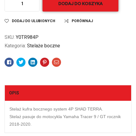
DODAJ DO KOSZYKA
DODAJ DO ULUBIONYCH
PORÓWNAJ
SKU:
Y0TR984P
Kategoria:
Stelaże boczne
Facebook
Twitter
Linkedin
Pinterest
Email
OPIS
Stelaż kufra bocznego system 4P SHAD TERRA.
Stelaż pasuje do motocykla Yamaha Tracer 9 / GT rocznik
2018-2020.