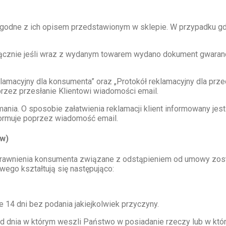
godne z ich opisem przedstawionym w sklepie. W przypadku gd
yłącznie jeśli wraz z wydanym towarem wydano dokument gwaran
klamacyjny dla konsumenta” oraz „Protokół reklamacyjny dla p
rzez przesłanie Klientowi wiadomości email.
ymania. O sposobie załatwienia reklamacji klient informowany je
formuje poprzez wiadomość email.
ów)
prawnienia konsumenta związane z odstąpieniem od umowy zosta
wego kształtują się następująco:
 14 dni bez podania jakiejkolwiek przyczyny.
d dnia w którym weszli Państwo w posiadanie rzeczy lub w któr