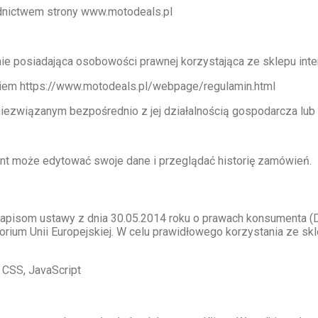
ednictwem strony www.motodeals.pl
 nie posiadająca osobowości prawnej korzystająca ze sklepu int
nkiem https://www.motodeals.pl/webpage/regulamin.html
niezwiązanym bezpośrednio z jej działalnością gospodarcza lu
lient może edytować swoje dane i przeglądać historię zamówień.
pisom ustawy z dnia 30.05.2014 roku o prawach konsumenta (Dz
orium Unii Europejskiej. W celu prawidłowego korzystania ze sk
 CSS, JavaScript