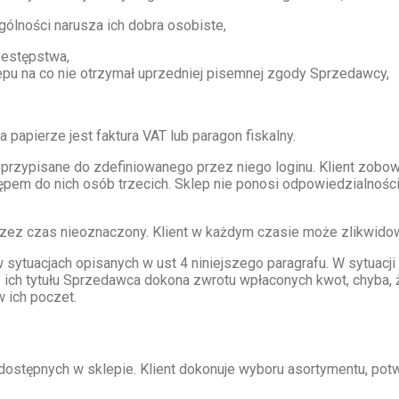
ólności narusza ich dobra osobiste,
zestępstwa,
lepu na co nie otrzymał uprzedniej pisemnej zgody Sprzedawcy,
ierze jest faktura VAT lub paragon fiskalny.
ło przypisane do zdefiniowanego przez niego loginu. Klient zobo
pem do nich osób trzecich. Sklep nie ponosi odpowiedzialności 
przez czas nieoznaczony. Klient w każdym czasie może zlikwido
sytuacjach opisanych w ust 4 niniejszego paragrafu. W sytuacj
ci z ich tytułu Sprzedawca dokona zwrotu wpłaconych kwot, chyba
 ich poczet.
ostępnych w sklepie. Klient dokonuje wyboru asortymentu, po