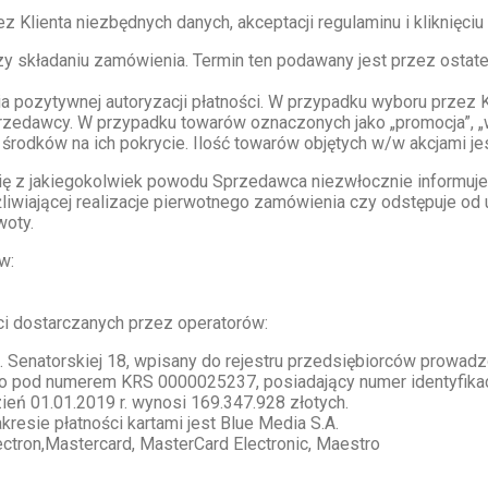
Klienta niezbędnych danych, akceptacji regulaminu i kliknięci
y składaniu zamówienia. Termin ten podawany jest przez ostat
a pozytywnej autoryzacji płatności. W przypadku wyboru przez K
przedawcy. W przypadku towarów oznaczonych jako „promocja”, 
i środków na ich pokrycie. Ilość towarów objętych w/w akcjami je
ę z jakiegokolwiek powodu Sprzedawca niezwłocznie informuje 
żliwiającej realizacje pierwotnego zamówienia czy odstępuje o
woty.
w:
ci dostarczanych przez operatorów:
. Senatorskiej 18, wpisany do rejestru przedsiębiorców prowad
 pod numerem KRS 0000025237, posiadający numer identyfikacj
eń 01.01.2019 r. wynosi 169.347.928 złotych.
esie płatności kartami jest Blue Media S.A.
lectron,Mastercard, MasterCard Electronic, Maestro