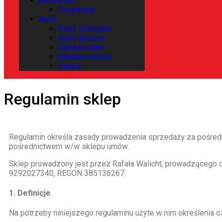
Akcesoria
Crashpady
Kurfy
Kufry Centralne
Kufry Boczne
Stelaże tylne
Stelaże boczne
Sakwy
Regulamin sklep
Regulamin określa zasady prowadzenia sprzedaży za pośred
pośrednictwem w/w sklepu umów.
Sklep prowadzony jest przez Rafała Walicht, prowadzącego d
9292027340, REGON 385136267.
1. Definicje
Na potrzeby niniejszego regulaminu użyte w nim określenia o