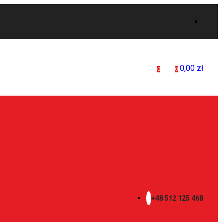
0,00
zł
0
0
+48 512 125 468