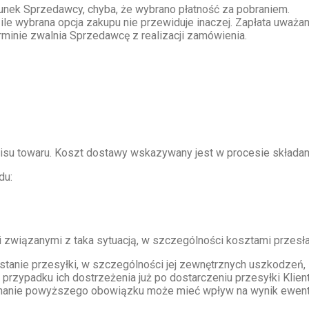
unek Sprzedawcy, chyba, że wybrano płatność za pobraniem.
o ile wybrana opcja zakupu nie przewiduje inaczej. Zapłata uwa
minie zwalnia Sprzedawcę z realizacji zamówienia.
pisu towaru. Koszt dostawy wskazywany jest w procesie składa
du:
związanymi z taka sytuacją, w szczególności kosztami przesła
tanie przesyłki, w szczególności jej zewnętrznych uszkodzeń, 
W przypadku ich dostrzeżenia już po dostarczeniu przesyłki Kli
iechanie powyższego obowiązku może mieć wpływ na wynik ewent