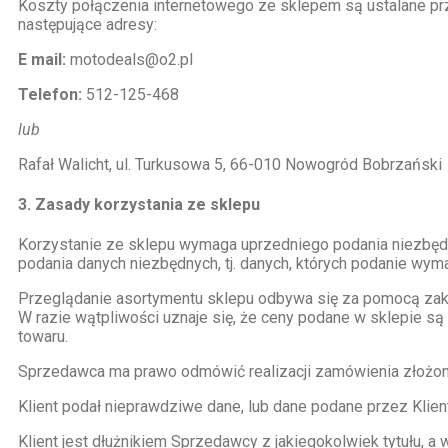
Koszty połączenia internetowego ze sklepem są ustalane pr
następujące adresy:
E mail:
motodeals@o2.pl
Telefon:
512-125-468
lub
Rafał Walicht, ul. Turkusowa 5, 66-010 Nowogród Bobrzański
3. Zasady korzystania ze sklepu
Korzystanie ze sklepu wymaga uprzedniego podania niezbędn
podania danych niezbędnych, tj. danych, których podanie wym
Przeglądanie asortymentu sklepu odbywa się za pomocą zak
W razie wątpliwości uznaje się, że ceny podane w sklepie s
towaru.
Sprzedawca ma prawo odmówić realizacji zamówienia złożone
Klient podał nieprawdziwe dane, lub dane podane przez Klien
Klient jest dłużnikiem Sprzedawcy z jakiegokolwiek tytułu, a 