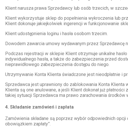
Klient narusza prawa Sprzedawcy lub osób trzecich, w szczeg
Klient wykorzystuje sklep do popełnienia wykroczenia lub pr
Klient dokonuje jakiejkolwiek ingerencji w funkcjonowanie sk
Klient udostępnienia loginu i hasła osobom trzecim.
Dowodem zawarcia umowy wydawanym przez Sprzedawcę na pap
Podczas rejestracji w sklepie Klient otrzymuje unikalne has
indywidualnego hasła, a także do zabezpieczenia przed dostę
nieprawidłowego zabezpieczenia dostępu do niego.
Utrzymywanie Konta Klienta świadczone jest nieodpłatnie i 
Sprzedawca jest uprawniony do zablokowania Konta Klienta w 
Klienta są one anulowane, a jeśli Klient dokonał już płatnoś
takiej sytuacji Sprzedawca ma prawo zarachowania środków w
4. Składanie zamówień i zapłata
Zamówienia składane są poprzez wybór odpowiednich opcji d
obowiązkiem zapłaty”.