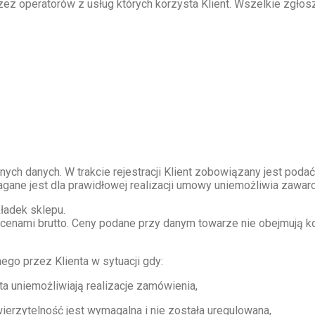
zez operatorów z usług których korzysta Klient. Wszelkie zg
ych danych. W trakcie rejestracji Klient zobowiązany jest pod
agane jest dla prawidłowej realizacji umowy uniemożliwia zawar
ładek sklepu.
ą cenami brutto. Ceny podane przy danym towarze nie obejmują k
go przez Klienta w sytuacji gdy:
ta uniemożliwiają realizacje zamówienia,
wierzytelność jest wymagalna i nie została uregulowana,