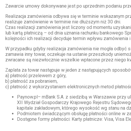
Zawarcie umowy dokonywane jest po uprzednim podaniu przez 
Realizacja zamówienia odbywa się w terminie wskazanym prz
realizuje zamówienie w terminie nie dłuższym niż 30 dni.
Czas realizacji zamówienia jest liczony od momentu uzyskani
lub kartą płatniczą – od dnia uznania rachunku bankowego S
kolejności ich realizacji decyduje termin wpływu zamówienia 
W przypadku gdyby realizacja zamówienia nie mogła odbyć si
zamawia inny towar, oczekuje na ustanie przeszkody uniemo
zwracane są niezwłocznie wszelkie wpłacone przez niego k
Zaplata za towar następuje w jeden z następujących sposobó
a) płatność przelewem z góry,
b) płatność za pobraniem,
c) płatność z wykorzystaniem elektronicznych metod płatnoś
Paynow.pl– mBank S.A. z siedzibą w Warszawie przy ul
XII Wydział Gospodarczy Krajowego Rejestru Sądowego
kapitale zakładowym, którego wysokość wg stanu na dzi
Podmiotem świadczącym obsługę płatności online w zakr
Dostępne formy płatności: Karty płatnicze: Visa, Visa E