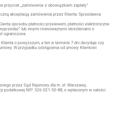
u w przycisk „zamówienie z obowiązkiem zapłaty”.
eczną akceptacją zamówienia przez Klienta. Sprzedawca
lienta sposobu płatności przelewem, płatności elektroniczne
„wyprzedaż” lub innymi równoważnymi określeniami o
st ograniczona.
Klienta o powyższym, a ten w terminie 7 dni decyduje czy
d umowy. W przypadku odstąpienia od umowy Klientowi
zonego przez Sąd Rejonowy dla m. st. Warszawy,
i podatkowej NIP: 526-021-50-88, o wpłaconym w całości