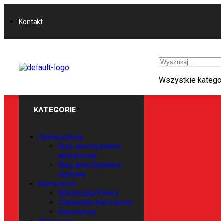
Kontakt
Wszystkie katego
KATEGORIE
Zawieszenie
Rury amortyzatora
aluminiowe
Rury amortyzatora
stalowe
Kierownice
Wieżyczki/Risery
Odważniki kierownicy
Kierownice