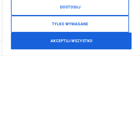
DOSTOSUJ
TYLKO WYMAGANE
AKCEPTUJ WSZYSTKO
0
Zamówienia telefoniczne
+48 512 125 468
info@motodeals.pl
Informacje
O nas
Polityka prywatności
Regulamin sklepu