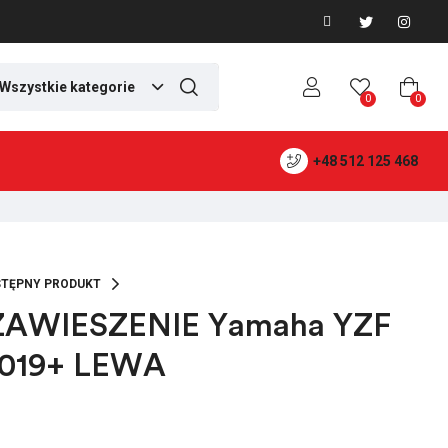
Wszystkie kategorie
0
0
+48 512 125 468
TĘPNY PRODUKT
ZAWIESZENIE Yamaha YZF
2019+ LEWA
399,00
399,00
ZŁ
ZŁ