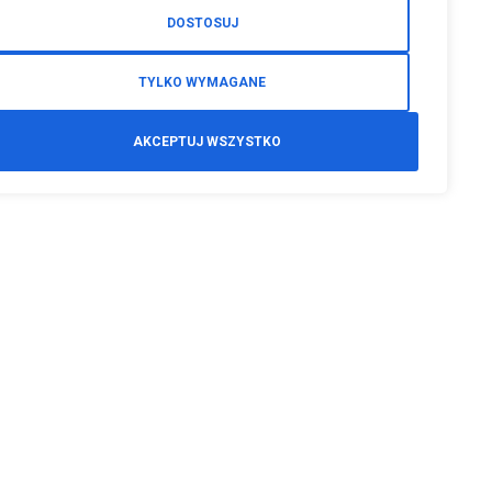
DOSTOSUJ
TYLKO WYMAGANE
AKCEPTUJ WSZYSTKO
Godziny otwarcia
Pon-Czwartek- 07:00 - 15:00
Piątek- 06:00 - 14:00