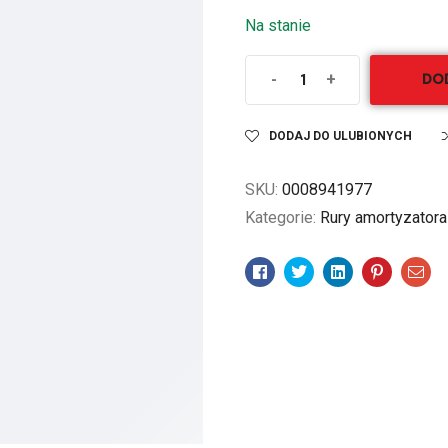
Na stanie
-
+
DO
DODAJ DO ULUBIONYCH
SKU:
0008941977
Kategorie:
Rury amortyzatora
Facebook
Twitter
Linkedin
Pinterest
Ema