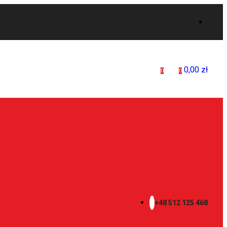
0,00
zł
0
0
+48 512 125 468