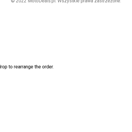
© 2022 MotoDeals.pl. Wszystkie prawa zastrzeżone.
rop to rearrange the order.