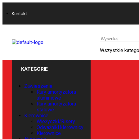
Kontakt
Wszystkie katego
KATEGORIE
Zawieszenie
Rury amortyzatora
aluminiowe
Rury amortyzatora
stalowe
Kierownice
Wieżyczki/Risery
Odważniki kierownicy
Kierownice