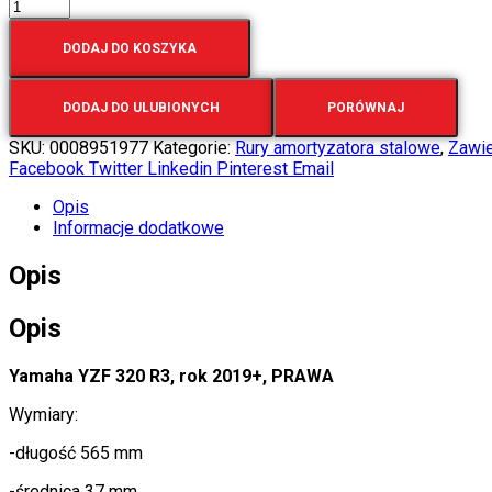
DODAJ DO KOSZYKA
DODAJ DO ULUBIONYCH
PORÓWNAJ
SKU:
0008951977
Kategorie:
Rury amortyzatora stalowe
,
Zawi
Facebook
Twitter
Linkedin
Pinterest
Email
Opis
Informacje dodatkowe
Opis
Opis
Yamaha YZF 320 R3, rok 2019+, PRAWA
Wymiary:
-długość 565 mm
-średnica 37 mm