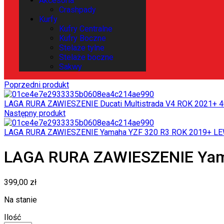
Akcesoria
Crashpady
Kurfy
Kufry Centralne
Kufry Boczne
Stelaże tylne
Stelaże boczne
Sakwy
Poprzedni produkt
LAGA RURA ZAWIESZENIE Ducati Multistrada V4 ROK 2021+
4
Następny produkt
LAGA RURA ZAWIESZENIE Yamaha YZF 320 R3 ROK 2019+ L
LAGA RURA ZAWIESZENIE Yam
399,00
zł
Na stanie
Ilość