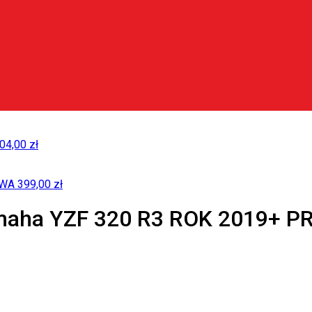
04,00
zł
EWA
399,00
zł
aha YZF 320 R3 ROK 2019+ 