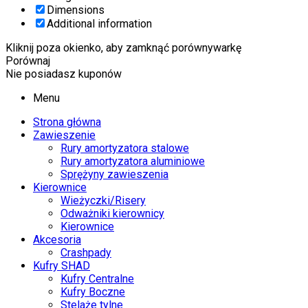
Dimensions
Additional information
Kliknij poza okienko, aby zamknąć porównywarkę
Porównaj
Nie posiadasz kuponów
Menu
Strona główna
Zawieszenie
Rury amortyzatora stalowe
Rury amortyzatora aluminiowe
Sprężyny zawieszenia
Kierownice
Wieżyczki/Risery
Odważniki kierownicy
Kierownice
Akcesoria
Crashpady
Kufry SHAD
Kufry Centralne
Kufry Boczne
Stelaże tylne