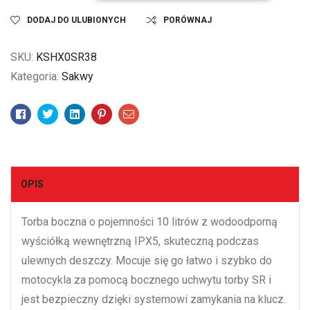
DODAJ DO ULUBIONYCH
PORÓWNAJ
SKU:
KSHX0SR38
Kategoria:
Sakwy
Facebook
Twitter
Linkedin
Pinterest
Email
OPIS
Torba boczna o pojemności 10 litrów z wodoodporną
wyściółką wewnętrzną IPX5, skuteczną podczas
ulewnych deszczy. Mocuje się go łatwo i szybko do
motocykla za pomocą bocznego uchwytu torby SR i
jest bezpieczny dzięki systemowi zamykania na klucz.