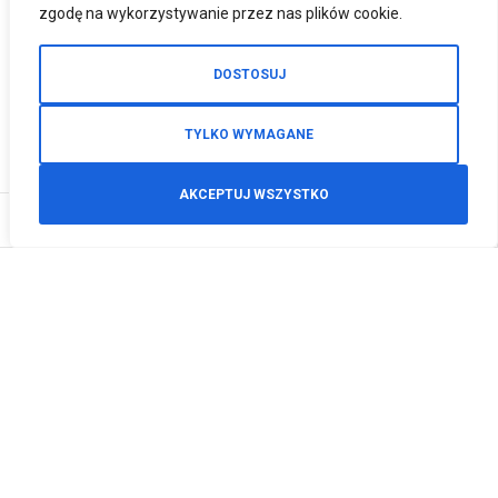
zgodę na wykorzystywanie przez nas plików cookie.
DOSTOSUJ
TYLKO WYMAGANE
AKCEPTUJ WSZYSTKO
0
Zamówienia telefoniczne
+48 512 125 468
info@motodeals.pl
Informacje
O nas
Polityka prywatności